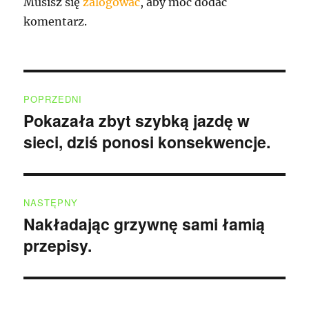
Musisz się
zalogować
, aby móc dodać
komentarz.
Nawigacja
POPRZEDNI
wpisu
Pokazała zbyt szybką jazdę w
Poprzedni
sieci, dziś ponosi konsekwencje.
wpis:
NASTĘPNY
Nakładając grzywnę sami łamią
Następny
przepisy.
wpis: