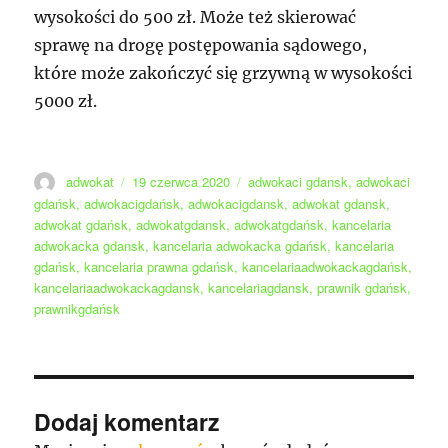
wysokości do 500 zł. Może też skierować
sprawę na drogę postępowania sądowego,
które może zakończyć się grzywną w wysokości
5000 zł.
Autor
Data
Tagi
adwokat
19 czerwca 2020
adwokaci gdansk
,
adwokaci
publikacji
gdańsk
,
adwokacigdańsk
,
adwokacigdansk
,
adwokat gdansk
,
adwokat gdańsk
,
adwokatgdansk
,
adwokatgdańsk
,
kancelaria
adwokacka gdansk
,
kancelaria adwokacka gdańsk
,
kancelaria
gdańsk
,
kancelaria prawna gdańsk
,
kancelariaadwokackagdańsk
,
kancelariaadwokackagdansk
,
kancelariagdansk
,
prawnik gdańsk
,
prawnikgdańsk
Dodaj komentarz