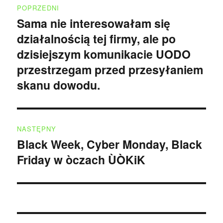
POPRZEDNI
wpisu
Sama nie interesowałam się
Poprzedni
działalnością tej firmy, ale po
wpis:
dzisiejszym komunikacie UODO
przestrzegam przed przesyłaniem
skanu dowodu.
NASTĘPNY
Black Week, Cyber Monday, Black
Następny
Friday w òczach ÙÒKiK
wpis: