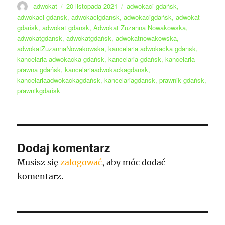
Autor
Data
Tagi
adwokat
20 listopada 2021
adwokaci gdańsk
,
publikacji
adwokaci gdansk
,
adwokacigdansk
,
adwokacigdańsk
,
adwokat
gdańsk
,
adwokat gdansk
,
Adwokat Zuzanna Nowakowska
,
adwokatgdansk
,
adwokatgdańsk
,
adwokatnowakowska
,
adwokatZuzannaNowakowska
,
kancelaria adwokacka gdansk
,
kancelaria adwokacka gdańsk
,
kancelaria gdańsk
,
kancelaria
prawna gdańsk
,
kancelariaadwokackagdansk
,
kancelariaadwokackagdańsk
,
kancelariagdansk
,
prawnik gdańsk
,
prawnikgdańsk
Dodaj komentarz
Musisz się
zalogować
, aby móc dodać
komentarz.
Nawigacja