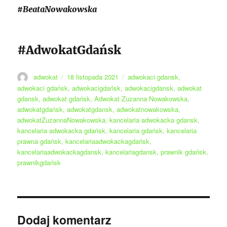
#BeataNowakowska
#AdwokatGdańsk
Autor
Data
Tagi
adwokat
18 listopada 2021
adwokaci gdansk
,
publikacji
adwokaci gdańsk
,
adwokacigdańsk
,
adwokacigdansk
,
adwokat
gdansk
,
adwokat gdańsk
,
Adwokat Zuzanna Nowakowska
,
adwokatgdańsk
,
adwokatgdansk
,
adwokatnowakowska
,
adwokatZuzannaNowakowska
,
kancelaria adwokacka gdansk
,
kancelaria adwokacka gdańsk
,
kancelaria gdańsk
,
kancelaria
prawna gdańsk
,
kancelariaadwokackagdańsk
,
kancelariaadwokackagdansk
,
kancelariagdansk
,
prawnik gdańsk
,
prawnikgdańsk
Dodaj komentarz