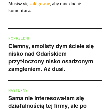
Musisz się
zalogować
, aby móc dodać
komentarz.
Nawigacja
POPRZEDNI
wpisu
Ciemny, smolisty dym ściele się
Poprzedni
nisko nad Gdańskiem
wpis:
przytłoczony nisko osadzonym
zamgleniem. Aż dusi.
NASTĘPNY
Sama nie interesowałam się
Następny
działalnością tej firmy, ale po
wpis: